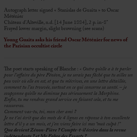
Autograph letter signed « Stanislas de Guaita » to Oscar
Méténier
Château d’Alteville, n.d. [14 June 1884], 2 p. in-8°
Frayed lower margin, slight browning (see scans)
Young Guaita asks his friend Oscar Méténier for news of
the Parisian occultist circle
The poet starts speaking of Blanche :
« Outre qu’elle a à te parler
pour l’affaire du père Fénéon, je ne serais pas fâché que tu ailles un
peu voir où elle en est, et que tu m’écrives, en une lettre détaillée,
comment tu l’as trouvée, surtout en ce qui concerne sa santé. – je
soupçonne qu’elle ne diminue pas sérieusement la Morphine.
Enfin, tu me rendras grand service en faisant cela, et tu me
rassureras.
Comment vas-tu, toi, mon cher ami ?
Je ne t’ai écrit que des mots de 4 lignes en réponse à ton excellente
lettre d’il y a un mois, et j’en viens faire ici mes “meâ culpâ !”
Que devient Zénon-Fière ? Compte-t-il écrire dans la revue
indépendante ? et Mr Fabre des Essarts ?