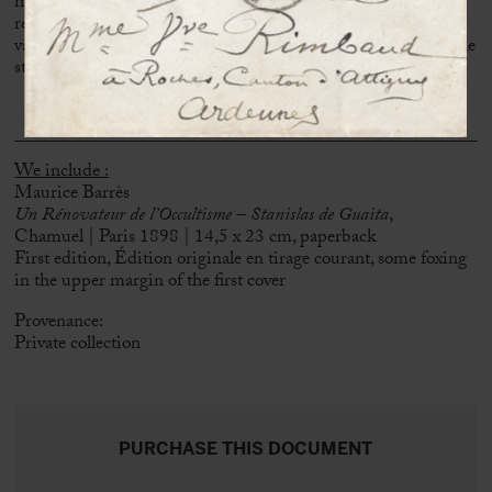
his short stories were published in Le Chat Noir.
He made a
reputation for himself with naturalist plays that depict
vagrants, Apaches, and prostitutes speaking the language of the
streets.
We include :
Maurice Barrès
Un Rénovateur de l’Occultisme – Stanislas de Guaita
,
Chamuel | Paris 1898 | 14,5 x 23 cm, paperback
First edition, Édition originale en tirage courant, some foxing
in the upper margin of the first cover
Provenance:
Private collection
PURCHASE THIS DOCUMENT