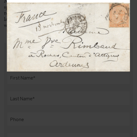
Michel Arrivé (1936-2017) is recognized as the main
specialist of Alfred Jarry, of which he has published about
twenty books and more than three hundred articles. He
launched numerous searches for jarry’s original manuscripts
with the Parisian literary milieu throughout the 60s.
PURCHASE THIS DOCUMENT