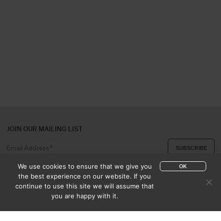
JOIN OUR MAILING LIST
We use cookies to ensure that we give you
OK
the best experience on our website. If you
continue to use this site we will assume that
ABOUT US
CONTACT
you are happy with it.
APPRAISAL & PURCHASE
CATALOGUES
SALES TERMS
PRIVACY POLICY