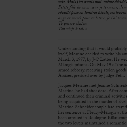
sais. Mais j’en avais moi-même décidé 
Petite fille de mon cœur je termine, dema
révolté pose en tendres bécots, ses lèvres
ange et merci pour ta lettre, je l’ai trou
Te quiero chaton.
Ton viejo à toi. »
Understanding that it would probably 
itself, Mesrine decided to write his a
March 3, 1977, by J-C Lattès. He wrot
Mérogis prisons. On May 19 of the sa
armed robbery, receiving stolen goods,
Assizes, presided over by Judge Petit.
Jacques Mesrine met Jeanne Schneider
Mesrine, he had shot dead. After comm
and continued their criminal activities
being acquitted in the murder of Ével
Mesrine-Schneider couple had stayed 
her sentence at Fleury-Mérogis at th
been arrested in Boulogne-Billancourt
the two lovers maintained a romantic 