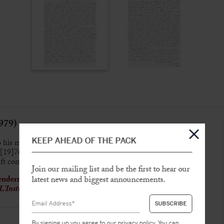
979)
KEEP AHEAD OF THE PACK
o his mistress Jeanne Schneider
[19]76, 2 p. in-4°
ft corner.
Join our mailing list and be the first to hear our
latest news and biggest announcements.
nderness for his mistress and his daughter Sabrina with
L’Instinct de mort
By signing up you agree to our
privacy policy
. You can