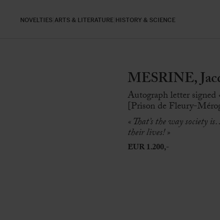
NOVELTIES
ARTS & LITERATURE
HISTORY & SCIENCE
MESRINE, Jacq
Autograph letter signed «
[Prison de Fleury-Mérogi
« That’s the way society i
their lives! »
EUR 1.200,-