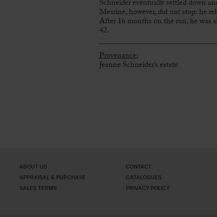
Schneider eventually settled down and 
Mesrine, however, did not stop: he re
After 16 months on the run, he was s
42.
Provenance:
Jeanne Schneider’s estate
ABOUT US
CONTACT
APPRAISAL & PURCHASE
CATALOGUES
SALES TERMS
PRIVACY POLICY