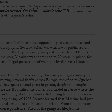
ainsi.
in tu vas occuper des pages entières et pour cause !!
Ton vieux
 sur les tiennes. On s’aime… alors le reste !!!
Bonne nuit mon
vée bien agréable à lire.
be years before another opportunity to escape presented
utobiography,
The Death Instinct
, which was published on
e it in the high-security wings of La Santé and Fleury-
me year, Mesrine was sentenced to 20 years in prison for
 and illegal possession of weapons by the Paris Court of
 in 1968. She was a call girl whose pimps, according to
itting several thefts across Europe, they fled to Quebec
. They spent several years in prison, despite the couple
yne Le Bouthilier, the owner of a motel in Percé where the
on the night of the murder. Returning to France to serve
e beginning of 1973, Jeanne learned that Mesrine had just
 and sentenced to 20 years in prison. From that point on,
correspondence. Tired of the gangster life, Jeanne