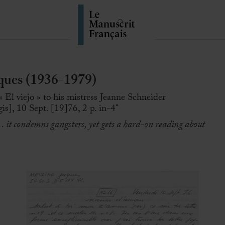
ues (1936-1979)
 El viejo » to his mistress Jeanne Schneider
s], 10 Sept. [19]76, 2 p. in-4°
s… it condemns gangsters, yet gets a hard-on reading about