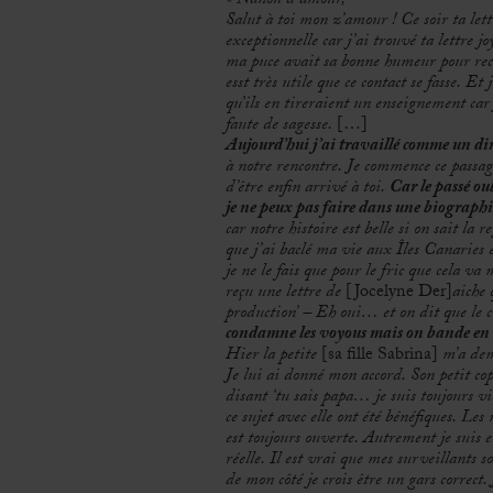
« Nanou d’amour,
Salut à toi mon z’amour ! Ce soir ta lett
exceptionnelle car j’ai trouvé ta lettre j
ma puce avait sa bonne humeur pour recev
esst très utile que ce contact se fasse. E
qu’ils en tireraient un enseignement c
faute de sagesse.
[…]
Aujourd’hui j’ai travaillé comme un d
à notre rencontre. Je commence ce pass
d’être enfin arrivé à toi.
Car le passé oub
je ne peux pas faire dans une biographi
car notre histoire est belle si on sait l
que j’ai baclé ma vie aux Îles Canaries
je ne le fais que pour le fric que cela va
reçu une lettre de
[Jocelyne Der]
aiche 
production’ – Eh oui… et on dit que le
condamne les voyous mais on bande en l
Hier la petite
[sa fille Sabrina]
m’a dem
Je lui ai donné mon accord. Son petit copa
disant ‘tu sais papa… je suis toujours vi
ce sujet avec elle ont été bénéfiques. Les 
est toujours ouverte. Autrement je suis
réelle. Il est vrai que mes surveillants
de mon côté je crois être un gars correct.