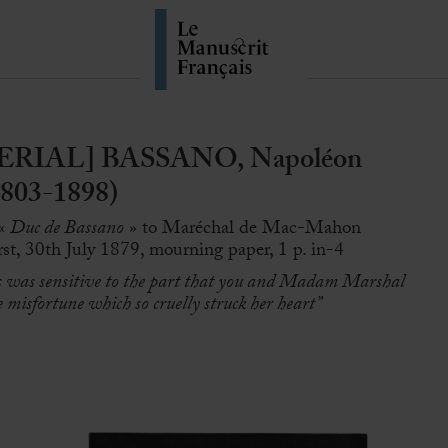
ERIAL] BASSANO, Napoléon
1803-1898)
 «
Duc de Bassano
» to Maréchal de Mac-Mahon
t, 30th July 1879, mourning paper, 1 p. in-4
 was sensitive to the part that you and Madam Marshal
misfortune which so cruelly struck her heart”