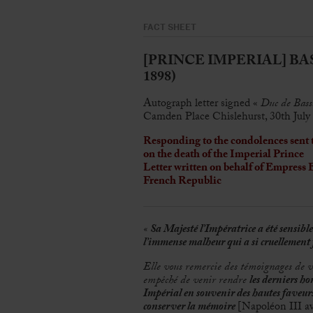
FACT SHEET
[PRINCE IMPERIAL] BASSA
1898)
Autograph letter signed «
Duc de Bass
Camden Place Chislehurst, 30th July 
Responding to the condolences sent
on the death of the Imperial Prince
Letter written on behalf of Empress 
French Republic
«
Sa Majesté l’Impératrice a été sensib
l’immense malheur qui a si cruellement
Elle vous remercie des témoignages de vo
empêché de venir rendre
les derniers h
Impérial en souvenir des hautes faveur
conserver la mémoire
[Napoléon III av