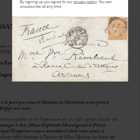
By signing up you agree to our
privacy policy
. You can
unsubscribe at any time.
NO, Napoléon Maret, duc de (1803-
ano
» to Maréchal de Mac-Mahon
1879, mourning paper, 1 p. in-4
 to Empress Eugenie by Marshal Mac-Mahon and his wife
Eugenie to the man who was shortly before President of the
le à la part que vous et Madame la Maréchale avez prise à
 frappé son cœur
.
tre sympathie et de l’expression de vos vifs regrets d’avoir été
ommages à Son Altesse Impériale Monseigneur le Prince
s que l’Empereur vous a accordées et dont vous aimez à
ait en effet décerné à Patrice de Mac-Mahon les titres de