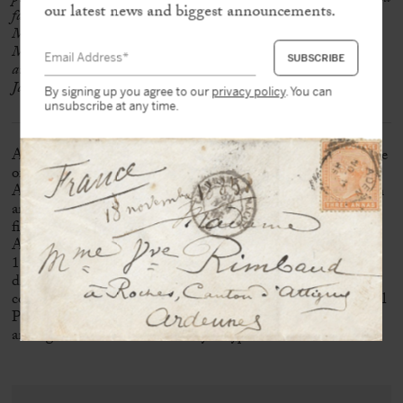
our latest news and biggest announcements.
fait de circonstances trop longues à expliquer, remise au creuset.
Mais je vous fixerai bientôt.
Merci encore de tout ce que vous me dites et croyez-moi votre très
amicalement dévoué
Jacques Rivière »
By signing up you agree to our
privacy policy
. You can
unsubscribe at any time.
A novelist and art critic, André Salmon (1881–1969) was one
of the foremost champions of Cubism, alongside Guillaume
Apollinaire and Maurice Raynal. His close ties to the Parisian
artistic circles of the early 20th century made him a central
figure of the Montmartre bohemian scene of the time.
Appointed head of the
Nouvelle Revue Française
(NRF) in
1919, Jacques Rivière revealed a remarkable talent for
discovering new literary voices. His influence was
considerable: he brought to publication such figures as Marcel
Proust, François Mauriac, Paul Valéry, and Saint-John Perse,
among others. He died suddenly of typhoid fever in 1925.