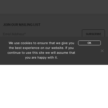
JOIN OUR MAILING LIST
We use cookies to ensure that we give you
OK
the best experience on our website. If you
continue to use this site we will assume that
ABOUT US
CONTACT
you are happy with it.
APPRAISAL & PURCHASE
CATALOGUES
SALES TERMS
PRIVACY POLICY