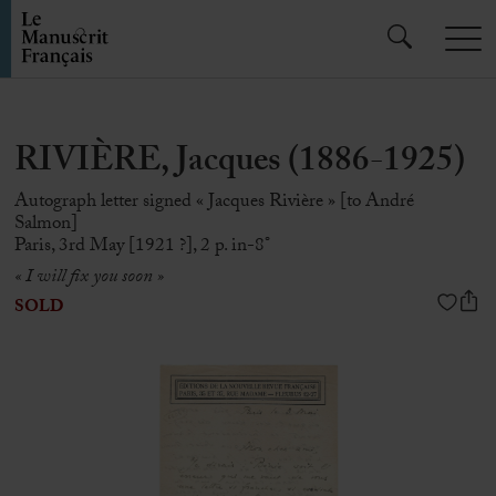
RIVIÈRE, Jacques (1886-1925)
Autograph letter signed « Jacques Rivière » [to André
Salmon]
Paris, 3rd May [1921 ?], 2 p. in-8°
« I will fix you soon »
SOLD