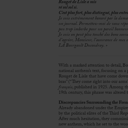
Rouget de Lisle a mis
ré sol sol si.
C’est plus fort, plus distingué, plus ent
Je suis extrêmement honoré par la deman
un journal. Permettez-moi de vous répond
peu trop imberbe pour un pareil honneur
Je suis on peut plus touché des bons sou
d’agréer, Monsieur, l’assurance de mes s
LA Bourgault Ducoudray. »
With a marked attention to detail, Bo
national anthem’s text, focusing on a 
Rouget de Lisle that have come down 
bras” (“They come right into our arms”
français
, published in 1925. Among th
19th century, this phrase was altered 
Discrepancies Surrounding the Fre
Already abandoned under the Empire
by the political elites of the Third Re
After much hesitation, they commiss
new anthem, which he set to the word