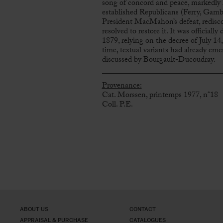
song of concord and peace, markedly 
established Republicans (Ferry, Gambe
President MacMahon’s defeat, redisco
resolved to restore it. It was official
1879, relying on the decree of July 14,
time, textual variants had already em
discussed by Bourgault-Ducoudray.
Provenance:
Cat. Morssen, printemps 1977, n°18
Coll. P.E.
ABOUT US
CONTACT
APPRAISAL & PURCHASE
CATALOGUES