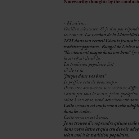
Noteworthy thoughts by the conduct
« Monsieur,
Veuillez m’excuser. Si je n’ai pas répondu
seulement.
La version de la Marseillaise
1825 dans son recueil Chants français
;
tradition populaire
.
Rouget de Lisle a mi
“Ils viennent jusque dans nos bras”
(je 
la siᵇ siᵇ siᵇ do siᵇ la.
La tradition populaire fait
siᵇ do ré la
“jusque dans vos bras”
Je préfère cela de beaucoup.-
Peut-être avez-vous une certaine difficu
l’avez pas sous la main, priez quelqu’un
coûte 1 sou et se vend actuellement dans 
Cette version est conforme à celle adop
dans les écoles.
Cette version est bonne.
Je ne trouve d’y reprendre qu’une seule no
dans votre lettre et qu’a cru devoir ad
selon moi à la tradition populaire.