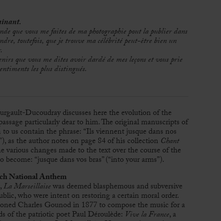
raînant.
de que vous me faites de ma photographie pout la publier dans
re, toutefois, que je trouve ma célébrité peut-être bien un
.
venirs que vous me dites avoir dardé de mes leçons et vous prie
entiments les plus distingués.
urgault-Ducoudray discusses here the evolution of the
passage particularly dear to him. The original manuscripts of
to us contain the phrase: “Ils viennent jusque dans nos
), as the author notes on page 84 of his collection
Chant
e various changes made to the text over the course of the
to become: “jusque dans vos bras” (“into your arms”).
nch National Anthem
,
La Marseillaise
was deemed blasphemous and subversive
public, who were intent on restoring a certain moral order.
ioned Charles Gounod in 1877 to compose the music for a
s of the patriotic poet Paul Déroulède:
Vive la France
, a