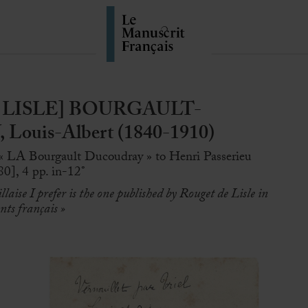
 LISLE] BOURGAULT-
uis-Albert (1840-1910)
 « LA Bourgault Ducoudray » to Henri Passerieu
80], 4 pp. in-12°
laise I prefer is the one published by Rouget de Lisle in
nts français »