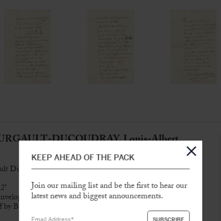
URGAULT-DUCOUDRAY, Louis-Albert
KEEP AHEAD OF THE PACK
lt Ducoudray » to librettist and Languedocian poet Henri
Join our mailing list and be the first to hear our
12°
latest news and biggest announcements.
envelope
off by Bourgault-Ducoudray