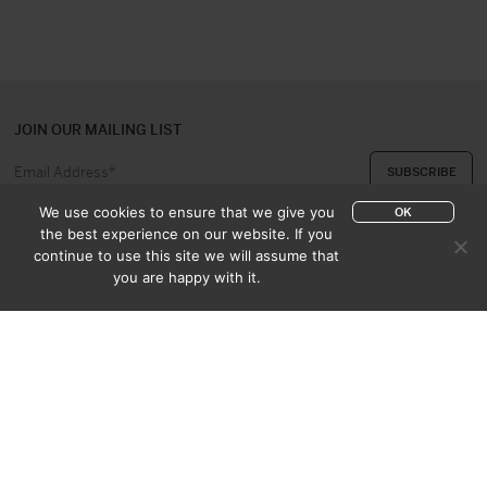
JOIN OUR MAILING LIST
We use cookies to ensure that we give you
OK
the best experience on our website. If you
continue to use this site we will assume that
ABOUT US
CONTACT
you are happy with it.
APPRAISAL & PURCHASE
CATALOGUES
SALES TERMS
PRIVACY POLICY