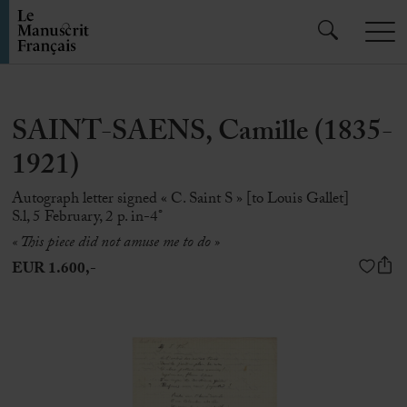
SAINT-SAENS, Camille (1835-
1921)
Autograph letter signed « C. Saint S » [to Louis Gallet]
S.l, 5 February, 2 p. in-4°
« This piece did not amuse me to do »
EUR 1.600,-