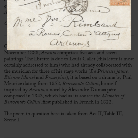
comprends pas comment on avait réussi à le rendre ennuyeux
quand on l’a mis en opéra-comique
[…]
Admirez cet échantillon de la flore africaine.
C. Saint S
»
Composed in fourteen months, from September 1887 to
November 1888,
Ascanio
comprises five acts and seven
paintings. The libretto is due to Louis Gallet (this letter is most
certainly addressed to him) who had already collaborated with
the musician for three of his stage works (
La Princesse jaune,
Etienne Marcel
and
Proserpine
); it is based on a drama by Paul
Meurice dating from 1852,
Benvenuto Cellini
, himself
inspired by
Ascanio
, a novel by Alexandre Dumas père
composed in 1843, which had as its source the
Memoirs of
Benvenuto Cellini
, first published in French in 1822.
The poem in question here is taken from Act II, Table III,
Scene I.