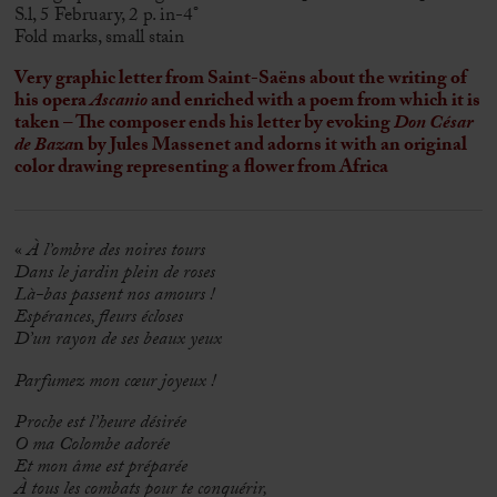
S.l, 5 February, 2 p. in-4°
Fold marks, small stain
Very graphic letter from Saint-Saëns about the writing of
his opera
Ascanio
and enriched with a poem from which it is
taken – The composer ends his letter by evoking
Don César
de Baza
n by Jules Massenet and adorns it with an original
color drawing representing a flower from Africa
«
À l’ombre des noires tours
Dans le jardin plein de roses
Là-bas passent nos amours !
Espérances, fleurs écloses
D’un rayon de ses beaux yeux
Parfumez mon cœur joyeux !
Proche est l’heure désirée
O ma Colombe adorée
Et mon âme est préparée
À tous les combats pour te conquérir,