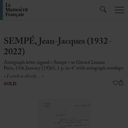
SEMPÉ, Jean-Jacques (1932-
2022)
Autograph letter signed « Sempé » to Gérard Leman
Paris, 15th January [19]68, 1 p. in-4° with autograph envelope
« I work so slowly… »
SOLD