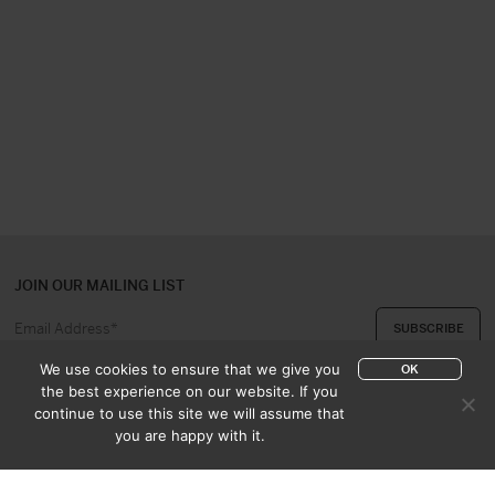
JOIN OUR MAILING LIST
We use cookies to ensure that we give you
OK
the best experience on our website. If you
continue to use this site we will assume that
ABOUT US
CONTACT
you are happy with it.
APPRAISAL & PURCHASE
CATALOGUES
SALES TERMS
PRIVACY POLICY