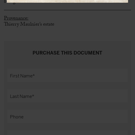
being.”
Provenance:
Thierry Maulnier’s estate
PURCHASE THIS DOCUMENT