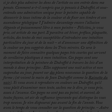
si je dois plus admirer les dons de l’artiste ou son entrée dans ma
pensée. Comment a-t-il compris que je pensais à Dubuffet, et sous-
entendu une admiration unique pour le peintre capable de
découvrir le taux intime de la couleur et de fixer son timbre et son
ascendance géologique ?
J’admire davantage encore l’allusion
élégante et puissamment libre à mon peintre – Félicitez, je vous
prie, cet artiste de ma part.
Il paraîtra cet hiver, préface, plaquette,
articles, des textes de moi susceptibles d’introduire une intuition
particulière du jour et de la nuit – et d’annoncer une définition de
la couleur un peu suggérée dans les Trois miroirs. Ce sera le
moment de faire connaitre quelques pages très courtes qui servent
de corollaires plastiques à mon intuition. Ces pages sont une
interprétation de la peinture de Dubuffet à travers les lois d’un
monde à deux principes : Elles supposent une nuit active et non
suspendue au jour, posent sur
des
plans nouveaux la question de la
forme ; (et voient la main de Jean Dubuffet comme la
Rainette du
noir
).
Si vous avez à reproduire en couleurs un Dubuffet, qu’il
vous plaît d’examiner mon texte, sachez me le dire, je vous prie,
assez à l’avance. Ces pages ne sont pas au point, et auront, de
toutes façons, cet air de suffisance ignorante qui distingue les vues
trop neuves. Je n’en disposerai pas avant la fin de l’année. Vous
avez le temps de vous consulter sur la question de principe.
– Autre