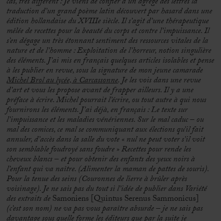
cas, très différent : Je viens de confier à un agrégé des lettres la
traduction d’un grand poème latin découvert par hasard dans une
édition hollandaise du XVIIIe siècle.
Il s’agit d’une thérapeutique
mêlée de recettes pour la beauté du corps et contre l’impuissance. Il
s’en dégage un très étonnant sentiment des ressources vitales de la
nature et de l’homme : Exploitation de l’horreur, notion singulière
des éléments.
J’ai mis en français quelques articles isolables et pense
à les publier en revue, sous la signature de mon jeune camarade
Michel Brol au lycée, à Carcassonne
. Je les vois dans une revue
d’art et vous les propose avant de frapper ailleurs. Il y a une
préface à écrire. Michel pourrait l’écrire, ou tout autre à qui nous
fournirons les éléments.
J’ai déjà, en français :
Le texte sur
l’impuissance et les maladies vénériennes. Sur le mal caduc – ou
mal des comices, ce mal se communiquant aux élections qu’il fait
annuler, d’accès dans la salle du vote « nul ne peut voter s’il voit
son semblable foudroyé sans foudre »
Recettes pour rende les
cheveux blancs – et pour obtenir des enfants des yeux noirs à
l’enfant qui va naître. (Alimenter la maman de pattes de souris).
Pour la tenue des seins (Couronnes de lierre à brûler après
voisinage).
Je ne sais pas du tout si l’idée de publier dans Variété
des extraits de
Samoniens [Quintus Serenus Sammonicus]
(c’est son nom) ne va pas vous paraître absurde – je ne sais pas
davantage sous quelle forme les éditeurs que par la suite je