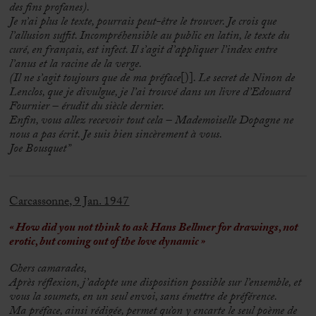
des fins profanes).
Je n’ai plus le texte, pourrais peut-être le trouver. Je crois que
l’allusion suffit. Incompréhensible au public en latin, le texte du
curé, en français, est infect. Il s’agit d’appliquer l’index entre
l’anus et la racine de la verge.
(Il ne s’agit toujours que de ma préface
[)]
. Le secret de Ninon de
Lenclos, que je divulgue, je l’ai trouvé dans un livre d’Edouard
Fournier – érudit du siècle dernier.
Enfin, vous allez recevoir tout cela – Mademoiselle Dopagne ne
nous a pas écrit. Je suis bien sincèrement à vous.
Joe Bousquet”
Carcassonne, 9 Jan. 1947
« How did you not think to ask Hans Bellmer for drawings, not
erotic, but coming out of the love dynamic »
Chers camarades,
Après réflexion, j’adopte une disposition possible sur l’ensemble, et
vous la soumets, en un seul envoi, sans émettre de préférence.
Ma préface, ainsi rédigée, permet qu’on y encarte le seul poème de