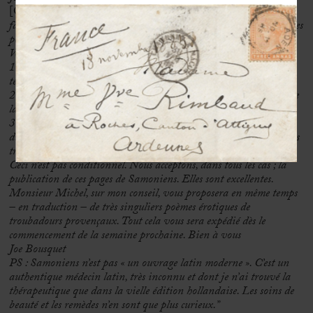
[Quintus Serenus Sammonicus]
bons à prendre place dans le
fascicule de Variété consacré à l’amour. J’y ajouterai les pages sur les
poisons, sur l’accouchement. Vous éliminerez le superflu.
Voulez-vous, je vous prie, me faire savoir,
1°) S’il faut vous envoyer aussi les fragments correspondants du
texte latin.
2°) Puis-je vous demander, pour mon camarade Michel, auteur de
la traduction, le tarif appliqué pour la revue Variété.
3°) Je vous donnerai l’adresse de Michel – à qui vous réglerez
directement – après publication – le prix correspondant aux pages
traduites. La préface, dont je me charge, serait réglée à part.
Ceci n’est pas conditionnel. Nous acceptons, dans tous les cas ; la
publication de ces pages de Samoniens. Elles sont excellentes.
Monsieur Michel, sur mon conseil, vous proposera en même temps
– en traduction – de très singuliers poèmes érotiques de
troubadours provençaux.
Tout cela vous sera expédié dès le
commencement de la semaine prochaine. Bien à vous
Joe Bousquet
PS : Samoniens n’est pas « un ouvrage latin moderne ». C’est un
authentique médecin latin, très inconnu et dont je n’ai trouvé la
thérapeutique que dans la vielle édition hollandaise. Les soins de
beauté et les remèdes n’en sont que plus curieux.”