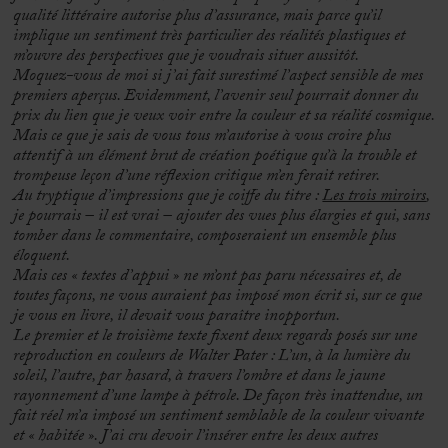
qualité littéraire autorise plus d’assurance, mais parce qu’il
implique un sentiment très particulier des réalités plastiques et
m’ouvre des perspectives que je voudrais situer aussitôt.
Moquez-vous de moi si j’ai fait surestimé l’aspect sensible de mes
premiers aperçus. Evidemment, l’avenir seul pourrait donner du
prix du lien que je veux voir entre la couleur et sa réalité cosmique.
Mais ce que je sais de vous tous m’autorise à vous croire plus
attentif à un élément brut de création poétique qu’à la trouble et
trompeuse leçon d’une réflexion critique m’en ferait retirer.
Au tryptique d’impressions que je coiffe du titre :
Les trois miroirs
,
je pourrais – il est vrai – ajouter des vues plus élargies et qui, sans
tomber dans le commentaire, composeraient un ensemble plus
éloquent.
Mais ces « textes d’appui » ne m’ont pas paru nécessaires et, de
toutes façons, ne vous auraient pas imposé mon écrit si, sur ce que
je vous en livre, il devait vous paraître inopportun.
Le premier et le troisième texte fixent deux regards posés sur une
reproduction en couleurs de Walter Pater : L’un, à la lumière du
soleil, l’autre, par hasard, à travers l’ombre et dans le jaune
rayonnement d’une lampe à pétrole. De façon très inattendue, un
fait réel m’a imposé un sentiment semblable de la couleur vivante
et « habitée ». J’ai cru devoir l’insérer entre les deux autres