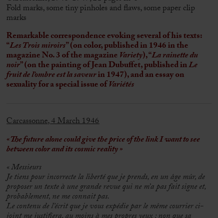
Fold marks, some tiny pinholes and flaws, some paper clip
marks
Remarkable correspondence evoking several of his texts:
“
Les Trois miroirs
” (on color, published in 1946 in the
magazine No. 3 of the magazine
Variety
), “
La rainette du
noir
” (on the painting of Jean Dubuffet, published in
Le
fruit de l’ombre est la saveur
in 1947), and an essay on
sexuality for a special issue of
Variétés
Carcassonne, 4 March 1946
« The future alone could give the price of the link I want to see
between color and its cosmic reality »
« Messieurs
Je tiens pour incorrecte la liberté que je prends, en un âge mûr, de
proposer un texte à une grande revue qui ne m’a pas fait signe et,
probablement, ne me connait pas.
Le contenu de l’écrit que je vous expédie par le même courrier ci-
joint me justifiera, au moins à mes propres yeux ; non que sa