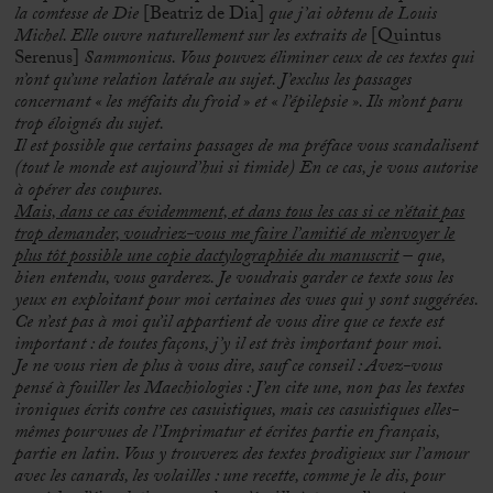
la comtesse de Die
[Beatriz de Dia]
que j’ai obtenu de Louis
Michel. Elle ouvre naturellement sur les extraits de
[Quintus
Serenus]
Sammonicus. Vous pouvez éliminer ceux de ces textes qui
n’ont qu’une relation latérale au sujet. J’exclus les passages
concernant « les méfaits du froid » et « l’épilepsie ». Ils m’ont paru
trop éloignés du sujet.
Il est possible que certains passages de ma préface vous scandalisent
(tout le monde est aujourd’hui si timide) En ce cas, je vous autorise
à opérer des coupures.
Mais, dans ce cas évidemment, et dans tous les cas si ce n’était pas
trop demander, voudriez-vous me faire l’amitié de m’envoyer le
plus tôt possible une copie dactylographiée du manuscrit
– que,
bien entendu, vous garderez. Je voudrais garder ce texte sous les
yeux en exploitant pour moi certaines des vues qui y sont suggérées.
Ce n’est pas à moi qu’il appartient de vous dire que ce texte est
important : de toutes façons, j’y il est très important pour moi.
Je ne vous rien de plus à vous dire, sauf ce conseil : Avez-vous
pensé à fouiller les Maechiologies : J’en cite une, non pas les textes
ironiques écrits contre ces casuistiques, mais ces casuistiques elles-
mêmes pourvues de l’Imprimatur et écrites partie en français,
partie en latin. Vous y trouverez des textes prodigieux sur l’amour
avec les canards, les volailles : une recette, comme je le dis, pour