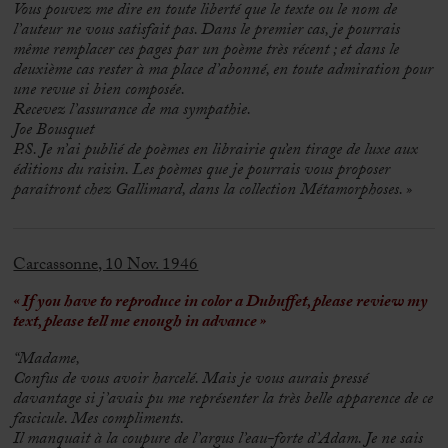
Vous pouvez me dire en toute liberté que le texte ou le nom de
l’auteur ne vous satisfait pas. Dans le premier cas, je pourrais
même remplacer ces pages par un poème très récent ; et dans le
deuxième cas rester à ma place d’abonné, en toute admiration pour
une revue si bien composée.
Recevez l’assurance de ma sympathie.
Joe Bousquet
P.S. Je n’ai publié de poèmes en librairie qu’en tirage de luxe aux
éditions du raisin. Les poèmes que je pourrais vous proposer
paraîtront chez Gallimard, dans la collection Métamorphoses. »
Carcassonne, 10 Nov. 1946
« If you have to reproduce in color a Dubuffet, please review my
text, please tell me enough in advance »
“Madame,
Confus de vous avoir harcelé. Mais je vous aurais pressé
davantage si j’avais pu me représenter la très belle apparence de ce
fascicule. Mes compliments.
Il manquait à la coupure de l’argus l’eau-forte d’Adam. Je ne sais