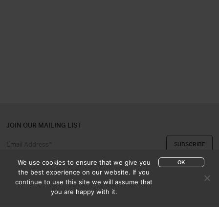
JOIN OUR MAILING LIST
We use cookies to ensure that we give you
OK
the best experience on our website. If you
continue to use this site we will assume that
ABOUT US
CONTACT
you are happy with it.
APPRAISAL & PURCHASE
CATALOGUES
SALES TERMS
PRIVACY POLICY