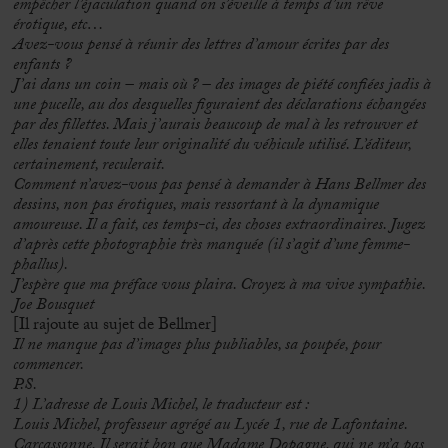
empêcher l’éjaculation quand on s’éveille à temps d’un rêve
érotique, etc…
Avez-vous pensé à réunir des lettres d’amour écrites par des
enfants ?
J’ai dans un coin – mais où ? – des images de piété confiées jadis à
une pucelle, au dos desquelles figuraient des déclarations échangées
par des fillettes. Mais j’aurais beaucoup de mal à les retrouver et
elles tenaient toute leur originalité du véhicule utilisé. L’éditeur,
certainement, reculerait.
Comment n’avez-vous pas pensé à demander à Hans Bellmer des
dessins, non pas érotiques, mais ressortant à la dynamique
amoureuse. Il a fait, ces temps-ci, des choses extraordinaires. Jugez
d’après cette photographie très manquée (il s’agit d’une femme-
phallus).
J’espère que ma préface vous plaira. Croyez à ma vive sympathie.
Joe Bousquet
[Il rajoute au sujet de Bellmer]
Il ne manque pas d’images plus publiables, sa poupée, pour
commencer.
P.S.
1) L’adresse de Louis Michel, le traducteur est :
Louis Michel, professeur agrégé au Lycée 1, rue de Lafontaine.
Carcassonne. Il serait bon que Madame Dopagne, qui ne m’a pas