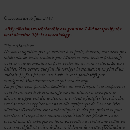
Carcassonne, 6 Jan. 1947
« My allusions to scholarship are genuine. I did not specify the
most libertine. This is a machiology »
“Cher Monsieur
Ne vous inquiétez pas. Je mettrai à la poste, demain, sous deux plis
différents, les textes traduits par Michel et mon texte – préface. Je
vous envoie les manuscrits pour éviter un nouveau retard. Ils sont
lisibles. Vous verrez que j’ai dû corriger la traduction en plus d’un
endroit. J’y fais joindre des textes à-côté, facultatifs par
conséquent. Vous éliminerez ce qui sera de trop.
La préface vous paraîtra peut-être un peu longue. Vous couperez si
vous la trouvez trop étendue. Je me suis attaché à expliquer le
disparate apparent des textes, mais surtout à justifier les recherches
sur l’amour, à suggérer une nouvelle mythologie de l’amour.
Mes
allusions d’érudition sont authentiques. Je n’ai pas précisé la plus
libertine. Il s’agit d’une maéchiologie. Traité des pêchés – ou un
savant casuiste explique en latin qu’éveillé au seuil d’une pollution
nocturne, il fallait éviter le flux, et il donne la recette. (Utilisable à