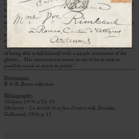
in 1986. We observe through these two preparatory pages that
have remained unpublished that the opening paragraph of the
essay published in 1986 is taken from a much broader
movement.
In 1960, Sartre confided to Madeleine Chapsal his
“sympathy” for Mallarmé and Genet, “both consciously
engaged […] Mallarmé must have been very different from
the image that has been given of him. He is our greatest poet.
A passionate, furious man.
And master of himself to the point
of being able to kill himself with a simple movement of the
glottis!… His commitment seems to me to be as total as
possible: social as much as poetic.”
Provenance
:
B. & R. Broca collection
Bibliography:
Obliques
, 1979, n°18-19
Mallarmé – La lucidité et sa face d’ombre
, coll. Arcades,
Gallimard, 1986, p. 15