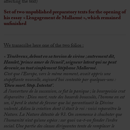
affecting the text)
Set of two unpublished preparatory texts for the opening of
his essay
« L’engagement de Mallarmé », which remained
unfinished
We transcribe here one of the two folios :
«
Ténébreux, debout en sa torsion de sirène ; autrement dit,
Hamlet, ‘prince amer de l’écueil’, seigneur latent qui ne peut
devenir, ou tout simplement Stéphane Mallarmé.
C’est que l’Europe, vers le même moment, avait appris une
stupéfiante nouvelle, aujourd’hui contestée par quelques-uns :
‘Dieu mort. Stop. Intestat’.
À l’ouverture de la succession, ce fut la panique ; la bourgeoisie crut
disparaître : Dieu mort, reste des hasards bousculés, l’homme en est
un, il perd le statut de faveur que lui garantissait la Divine
volonté. Adieu la création dont il était le roi : voici reparaître la
Nature. La Nature détestée de 93. On commence à chuchoter que
l’humanité n’est qu’une espèce : sur quoi va-t-on fonder l’ordre
social. Une partie des classes dirigeantes tente de remplacer le