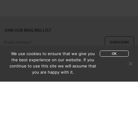
JOIN OUR MAILING LIST
We use cookies to ensure that we give you
OK
the best experience on our website. If you
continue to use this site we will assume that
ABOUT US
CONTACT
you are happy with it.
APPRAISAL & PURCHASE
CATALOGUES
SALES TERMS
PRIVACY POLICY