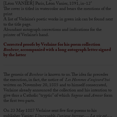
[Léon VANIER] Paris, Léon Vanier, 1891, in-12°
The cover is titled in watercolor and bears the mentions of the
print
A list of Verlaine’s poetic works in green ink can be found next
to the title page.
Abundant autograph corrections and indications for the
printer of Verlaine’s hand.
Corrected proofs by Verlaine for his poem collection
Bonheur,
accompanied with a long autograph letter signed
by the latter
The genesis of
Bonheur
is known to us. The idea far precedes
the execution, in fact, the notice of
Les Hommes d’aujourd’hui
written on November 20, 1885 and to himself consecrated,
Verlaine already announced the collection and his intention to
give thus a Catholic “tryptic” of which
Sagesse
and
Amour
form
the first two parts.
On 23 May 1887 Verlaine sent five first poems to his
publisher Vanier:
L’incroyable
,
l’unique horreur
…,
La vie est
…,