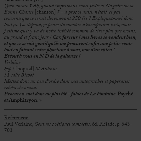
Quoi encore ? Ah, quand imprimons-nous Jadis et Naguère ou la
Bonne Chanse
[chanson]
? – à propos aussi, n’était-ce pas
convenu que ce serait dorénavant 250 frs ? Expliquez-moi donc
tout ça. Ça dépend, je pense du nombre d’exemplaires tirés, mais
j’estime qu’il y va de notre intérêt commun de tirer plus que moins,
au grand et franc jour ! Car,
farceur ! mes livres se vendent bien,
et que ce serait gentil qu’ils me procurent enfin une petite rente
tout en faisant votre phortune à vous, non d’un chien !
Et tout à vous en N.D de la galtouze !
Verlaine
hop !
[hôpital]
St Antoine
51 salle Bichot
Mettez donc un peu d’ordre dans mes autographes et paperasses
reliées chez vous.
Procurez-moi donc au plus tôt – fables de La Fontaine.
Psyché
et
Amphitryon
. »
References:
Paul Verlaine,
Oeuvres poétiques complètes,
éd. Pléiade, p. 643-
703