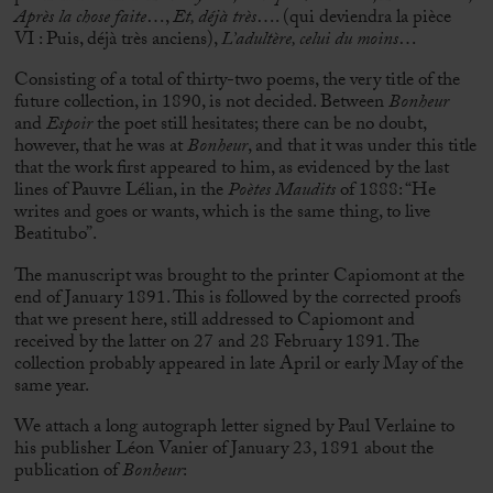
Après la chose faite
…,
Et, déjà très
…. (qui deviendra la pièce
VI : Puis, déjà très anciens),
L’adultère, celui du moins
…
Consisting of a total of thirty-two poems, the very title of the
future collection, in 1890, is not decided. Between
Bonheur
and
Espoir
the poet still hesitates; there can be no doubt,
however, that he was at
Bonheur
, and that it was under this title
that the work first appeared to him, as evidenced by the last
lines of Pauvre Lélian, in the
Poètes Maudits
of 1888: “He
writes and goes or wants, which is the same thing, to live
Beatitubo”.
The manuscript was brought to the printer Capiomont at the
end of January 1891. This is followed by the corrected proofs
that we present here, still addressed to Capiomont and
received by the latter on 27 and 28 February 1891. The
collection probably appeared in late April or early May of the
same year.
We attach a long autograph letter signed by Paul Verlaine to
his publisher Léon Vanier of January 23, 1891 about the
publication of
Bonheur
: