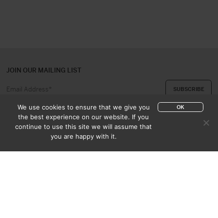
JOIN OUR MAILING LIST
We use cookies to ensure that we give you
OK
the best experience on our website. If you
continue to use this site we will assume that
ABOUT US
CONTACT
you are happy with it.
APPRAISAL & PURCHASE
CATALOGUES
SALES TERMS
PRIVACY POLICY