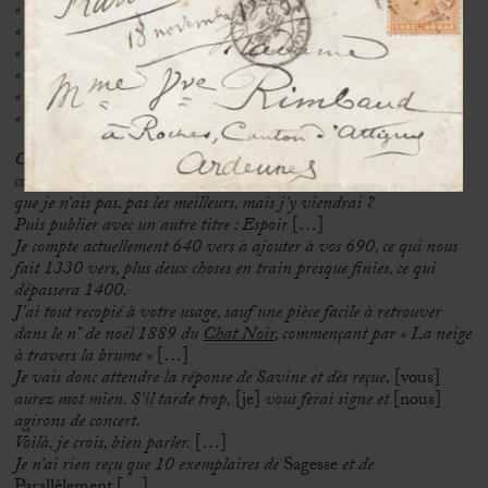
« que vous l’avez, 1400 et des
« veuillez, je vous en supplie
« m’écrire à propos de ce
« Bonheur là ? Que je sache sur
« quel pied véritablement
« danser…
C’est catégorique. Si pas de réponse, voici mon plan. D’abord
consulter légistes. Envoyer manuscrit où il y a deux seules choses
que je n’ais pas, pas les meilleurs, mais j’y viendrai ?
Puis publier avec un autre titre : Espoir
[…]
Je compte actuellement 640 vers à ajouter à vos 690, ce qui nous
fait 1330 vers, plus deux choses en train presque finies, ce qui
dépassera 1400.
J’ai tout recopié à votre usage, sauf une pièce facile à retrouver
dans le n° de noël 1889 du
Chat Noir
, commençant par « La neige
à travers la brume »
[…]
Je vais donc attendre la réponse de Savine et dès reçue,
[vous]
aurez mot mien. S’il tarde trop,
[je]
vous ferai signe et
[nous]
agirons de concert.
Voilà, je crois, bien parler.
[…]
Je n’ai rien reçu que 10 exemplaires de
Sagesse
et de
Parallèlement […]