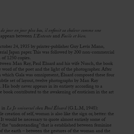
 de jour en jour plus bas, il enfouit sa chaleur comme une
s, appears between
L’Entente
and
Facile et bien.
October 24, 1935 by printer-publisher Guy Levis Mano,
erial Japan paper. This was followed by 200 non-commercial
n of 1250 copies.
between Man Ray, Paul Eluard and his wife Nusch, the book
e word of the poet and the light of the photographer. After
 in which Gala was omnipresent, Éluard composed these four
btle set of layout, twelve photographs by Man Ray
His body never appears in its entirety according to a
e book contributed to the awakening of eroticism in the art
s in
Le Je universel chez Paul Éluard
(G.L.M, 1948):
le creation of self, woman is also like the sign or, better: the
s. It would be necessary to quote almost entirely some of
of the “understanding” that is established between feminine
s of the earth – between the gestures of the woman and the