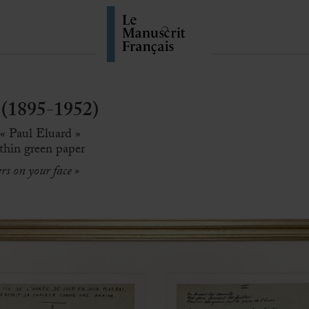
(1895-1952)
« Paul Eluard »
 thin green paper
ers on your face »