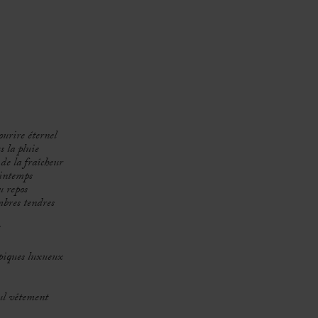
ourire éternel
s la pluie
de la fraîcheur
rintemps
u repos
mbres tendres
ropiques luxueux
eul vêtement