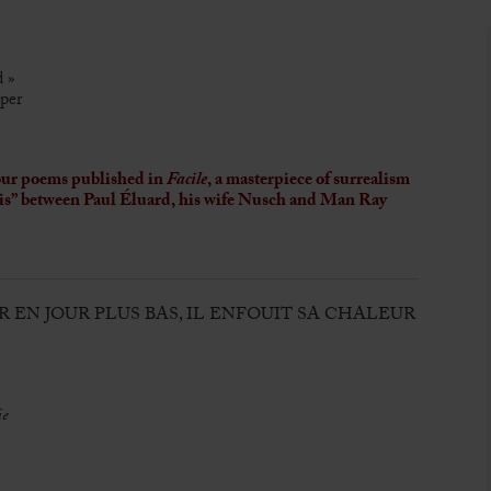
 »
aper
our poems published in
Facile
, a masterpiece of surrealism
trois” between Paul Éluard, his wife Nusch and Man Ray
UR EN JOUR PLUS BAS, IL ENFOUIT SA CHALEUR
ie