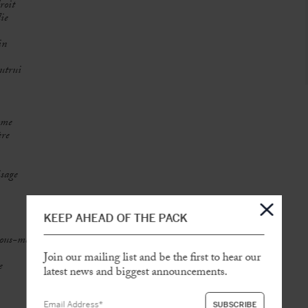
roit
ie
in
autrui
ume
ère
isage
KEEP AHEAD OF THE PACK
 nous-mêmes
Join our mailing list and be the first to hear our
e
latest news and biggest announcements.