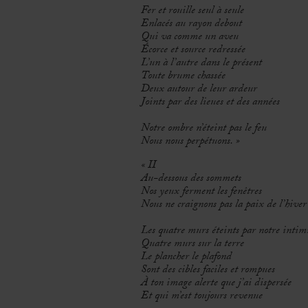
Fer et rouille seul à seule
Enlacés au rayon debout
Qui va comme un aveu
Écorce et source redressée
L’un à l’autre dans le présent
Toute brume chassée
Deux autour de leur ardeur
Joints par des lieues et des années
Notre ombre n’éteint pas le feu
Nous nous perpétuons. »
« II
Au-dessous des sommets
Nos yeux ferment les fenêtres
Nous ne craignons pas la paix de l’hiver
Les quatre murs éteints par notre intim
Quatre murs sur la terre
Le plancher le plafond
Sont des cibles faciles et rompues
À ton image alerte que j’ai dispersée
Et qui m’est toujours revenue