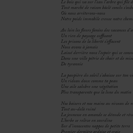
Le bois qui va sur l’eau l’arbre qui file d
Tout marché de raison bâclé conclu s’oubl
Où nous arrêterons-nous
Notre poids immobile creuse notre chem
Au loin les fleurs fanées des vacances d’
Un rien de paysage suffisant
Les prisons de la liberté s’effacent
Nous avons à jamais
Laissé derrière nous l’espoir qui se cons
Dans une ville pétrie de chair et de mis
De tyrannie
La paupière du soleil s’abaisse sur ton v
Un rideau doux comme ta peau
Une aile salubre une végétation
Plus transparente que la lune du matin
Nos baisers et nos mains au niveau de
Tout au-delà ruiné
La jeunesse en amande se dénude et rêv
L’herbe se relève en sourdine
Sur d’innocentes nappes de petite terre
Premier dernière ardoise et craie