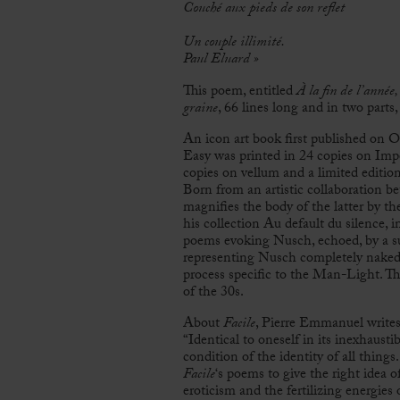
Couché aux pieds de son reflet
Un couple illimité.
Paul Eluard »
This poem, entitled
À la fin de l’année,
graine
, 66 lines long and in two part
An icon art book first published on 
Easy was printed in 24 copies on Imp
copies on vellum and a limited editio
Born from an artistic collaboration 
magnifies the body of the latter by th
his collection Au default du silence,
poems evoking Nusch, echoed, by a su
representing Nusch completely naked. 
process specific to the Man-Light. Th
of the 30s.
About
Facile
, Pierre Emmanuel write
“Identical to oneself in its inexhaustib
condition of the identity of all thing
Facile
‘s poems to give the right idea 
eroticism and the fertilizing energie