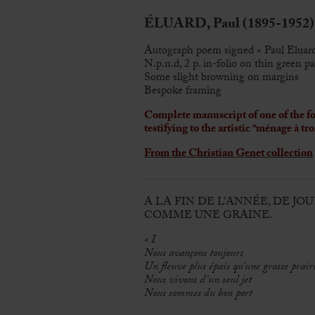
ÉLUARD, Paul (1895-1952)
Autograph poem signed « Paul Eluard
N.p.n.d, 2 p. in-folio on thin green p
Some slight browning on margins
Bespoke framing
Complete manuscript of one of the f
testifying to the artistic “ménage à 
From the Christian Genet collection
A LA FIN DE L’ANNÉE, DE JO
COMME UNE GRAINE.
« I
Nous avançons toujours
Un fleuve plus épais qu’une grasse prair
Nous vivons d’un seul jet
Nous sommes du bon port