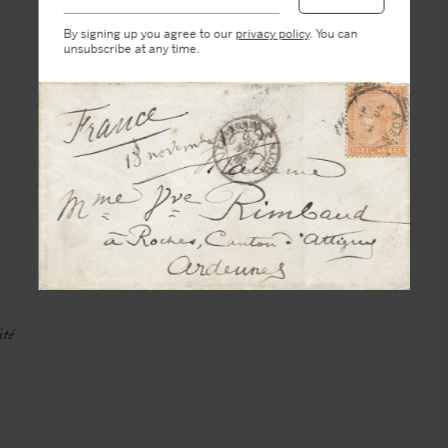
By signing up you agree to our
privacy policy
. You can
unsubscribe at any time.
ité