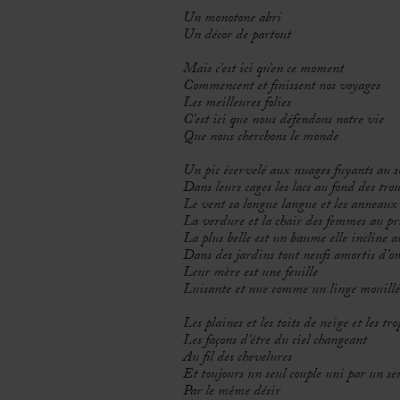
Un monotone abri
Un décor de partout
Mais c’est ici qu’en ce moment
Commencent et finissent nos voyages
Les meilleures folies
C’est ici que nous défendons notre vie
Que nous cherchons le monde
Un pic écervelé aux nuages fuyants au s
Dans leurs cages les lacs au fond des trou
Le vent sa longue langue et les anneaux 
La verdure et la chair des femmes au p
La plus belle est un baume elle incline a
Dans des jardins tout neufs amortis d’o
Leur mère est une feuille
Luisante et nue comme un linge mouillé
Les plaines et les toits de neige et les t
Les façons d’être du ciel changeant
Au fil des chevelures
Et toujours un seul couple uni par un s
Par le même désir