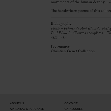
movements of the human destiny… »
The handwritten poems of this collect
Bibliography:
Facile – Poèmes de Paul Éluard / Phot
Paul Éluard
– Œuvres complètes – Tom
462 – 464
Provenance:
Christian Genet Collection
ABOUT US
CONTACT
APPRAISAL & PURCHASE
CATALOGUES