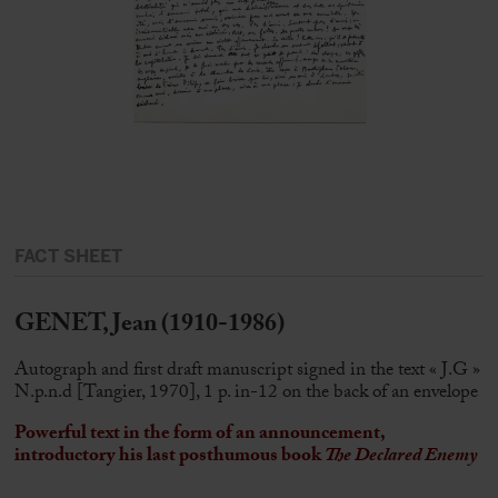
FACT SHEET
GENET, Jean (1910-1986)
Autograph and first draft manuscript signed in the text « J.G »
N.p.n.d [Tangier, 1970], 1 p. in-12 on the back of an envelope
Powerful text in the form of an announcement,
introductory his last posthumous book
The Declared Enemy