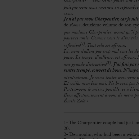
Charpentier
vont venir passer une se
puisque vous nous revenez en septembre, 
vous.
Je n’ai pas revu Charpentier, car je suis 
de
Rome
, deuxième volume de son cy
que madame Charpentier, avant qu’il p
pauvres amis. Comme vous le dites très b
(4)
réflexion
. Tout cela est affreux.
Ici, nous n’allons pas trop mal tous les d
passe. Le temps, d’ailleurs, est affreux.
(5)
une grande distraction
.
J’ai fini par 
rentre trempé, couvert de boue. N’impor
m’entraîniez. Je veux tenter avec vous q
Et voilà, mon bon ami. Ne broyez pas tro
Portez-vous le mieux possible, et à bien
Bien affectueusement à vous de notre par
Émile Zola »
1- The Charpentier couple had just los
20.
2- Desmoulin, who had been a widower