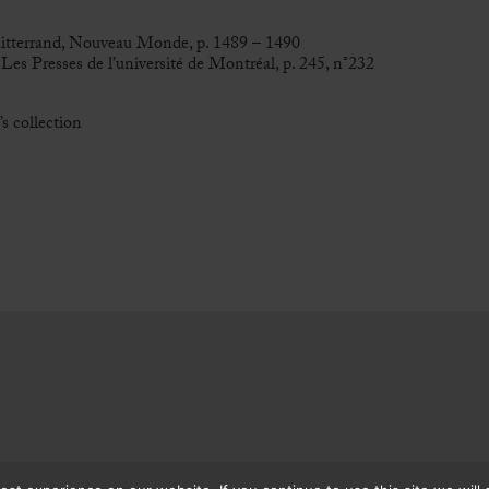
 Mitterrand, Nouveau Monde, p. 1489 – 1490
 Les Presses de l’université de Montréal, p. 245, n°232
s collection