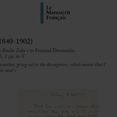
1840-1902)
 « Emile Zola » to Fernand Desmoulin
, 2 pp. in-8°
 weather, going out in the downpours, which means that I
 in mud »