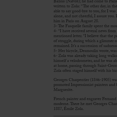
Bazois (Nièvre); he had come to Paris
written to Zola: “The other day, in th
able to say good-bye to you, for I was 
alone, and not cheerful, I assure you.
him in Paris on August 28.
3- The Fasquelle family spent the mo
4- “I have received several news fro
mentioned letter. “I believe that the
of struggle, during which a glimmer of 
remained. It’s a succession of sadnes
5- Her bicycle, Desmoulin wrote, was
6- Zola was already taking long walk
himself a velodrometer, and he was abl
at home, passing through Saint-Germai
Zola often staged himself with his bicyc
Georges Charpentier (1846-1905) was
promoted Impressionist painters and bu
Marguerite.
French painter and engraver Fernand
moderne. There he met Georges Charp
1887, Émile Zola.