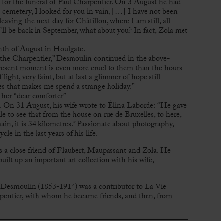
 for the funeral of Paul Charpentier. On 3 August he had
e cemetery, I looked for you in vain, […] I have not been
leaving the next day for Châtillon, where I am still, all
 I’ll be back in September, what about you? In fact, Zola met
nth of August in Houlgate.
m the Charpentier,” Desmoulin continued in the above-
 present moment is even more cruel to them than the hours
light, very faint, but at last a glimmer of hope still
ses that makes me spend a strange holiday.”
 her “dear comforter”
s. On 31 August, his wife wrote to Élina Laborde: “He gave
e to see that from the house on rue de Bruxelles, to here,
n, it is 34 kilometres.” Passionate about photography,
le in the last years of his life.
 a close friend of Flaubert, Maupassant and Zola. He
ilt up an important art collection with his wife,
 Desmoulin (1853-1914) was a contributor to La Vie
entier, with whom he became friends, and then, from