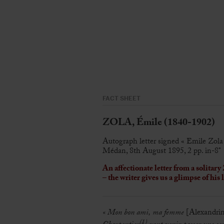
FACT SHEET
ZOLA, Émile (1840-1902)
Autograph letter signed « Emile Zol
Médan, 8th August 1895, 2 pp. in-8°
An affectionate letter from a solitary
– the writer gives us a glimpse of his 
« Mon bon ami, ma femme
[Alexandri
(1)