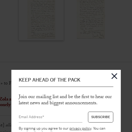
KEEP AHEAD OF THE PACK
a » to Fernand Desmoulin
Join our mailing list and be the first to hear our
 Zola and, as always, immersed in the writing of his novels
latest news and biggest announcements.
lonely life and his passion for cycling
ne]
allait vous écrire. Vous savez peut-être que les pauvres
By signing up you agree to our
privacy policy
. You can