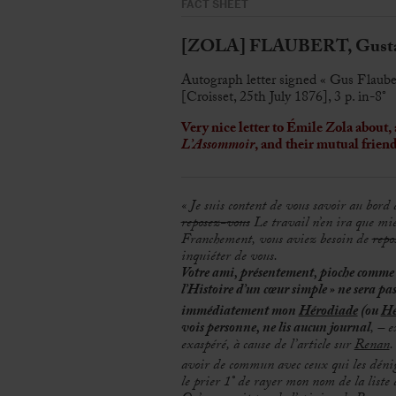
FACT SHEET
[ZOLA] FLAUBERT, Gustav
Autograph letter signed « Gus Flaube
[Croisset, 25th July 1876], 3 p. in-8°
Very nice letter to Émile Zola about, 
L’Assommoir
, and their mutual frien
« Je suis content de vous savoir au bord 
reposez-vous
Le travail n’en ira que mi
Franchement, vous aviez besoin de
repo
inquiéter de vous.
Votre ami, présentement, pioche comme 
l’Histoire d’un cœur simple » ne sera pa
immédiatement mon
Hérodiade
(ou
Hé
vois personne, ne lis aucun journal
, – 
exaspéré, à cause de l’article sur
Renan
.
avoir de commun avec ceux qui les dénigr
le prier 1° de rayer mon nom de la liste 