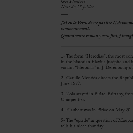
Gve Flaubert
Nuit du 25 juillet.
___
J
‘ai eu
la Vertu
de ne pas lire
L’
Assommo
commencement.
Quand votre roman y sera fini, j’imagin
1- The form “Herodias”, the most comm
in the historian Flavius Jusèphe and i
variant “Hérodias” in J. Derenbourg’s E
2- Catulle Mendès directs the Republ
June 1877.
3- Zola stayed in Piriac, Brittany, fr
Charpentier.
4- Flaubert was in Piriac on May 20,
5- The “epistle” in question of Maupas
tells his niece that day.