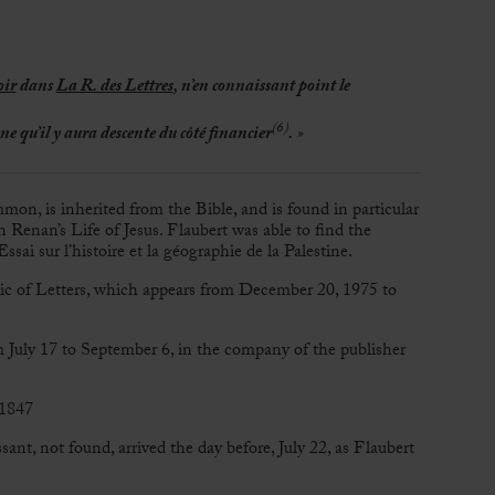
ir
dans
La R. des Lettres
, n’en connaissant point le
(6)
e qu’il y aura descente du côté financier
.
»
on, is inherited from the Bible, and is found in particular
n Renan’s Life of Jesus. Flaubert was able to find the
ssai sur l’histoire et la géographie de la Palestine.
ic of Letters, which appears from December 20, 1975 to
om July 17 to September 6, in the company of the publisher
 1847
sant, not found, arrived the day before, July 22, as Flaubert