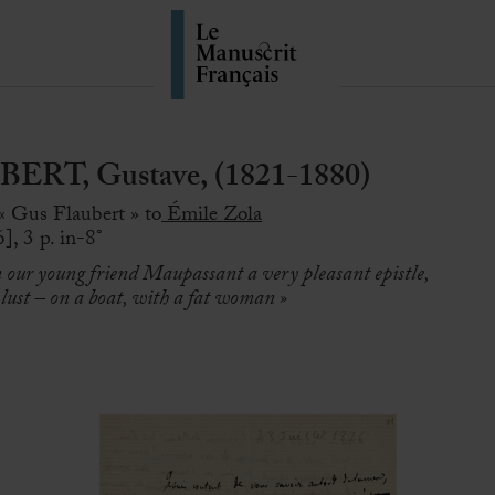
RT, Gustave, (1821-1880)
« Gus Flaubert » to
Émile Zola
], 3 p. in-8°
m our young friend Maupassant a very pleasant epistle,
is lust – on a boat, with a fat woman »