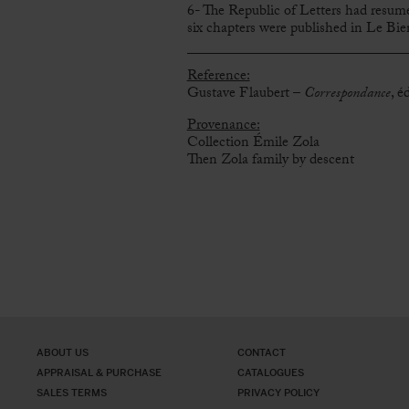
6- The Republic of Letters had resumed
six chapters were published in Le Bien
Reference:
Gustave Flaubert –
Correspondance
, é
Provenance:
Collection Émile Zola
Then Zola family by descent
ABOUT US
CONTACT
APPRAISAL & PURCHASE
CATALOGUES
SALES TERMS
PRIVACY POLICY