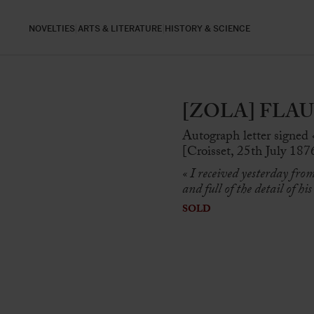
NOVELTIES
ARTS & LITERATURE
HISTORY & SCIENCE
[ZOLA] FLAUBE
Autograph letter signed 
[Croisset, 25th July 1876
« I received yesterday fro
and full of the detail of h
SOLD