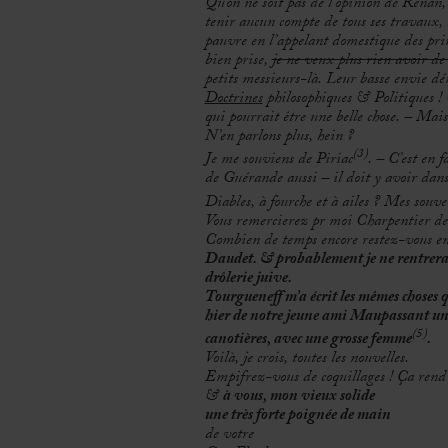
Qu’on ne soit pas de l’opinion de Renan, 
tenir aucun compte de tous ses travaux, l
pauvre en l’appelant domestique des prin
bien prise,
je ne veux plus rien avoir d
petits messieurs-là. Leur basse envie d
Doctrines
philosophiques & Politiques !
qui pourrait être une belle chose. – Mais 
N’en parlons plus, hein ?
(3)
Je me souviens de Piriac
. – C’est en 
de Guérande aussi – il doit y avoir dans 
Diables, à fourche et à ailes ? Mes sou
Vous remercierez pr moi Charpentier de m
Combien de temps encore restez-vous 
Daudet. & probablement je ne rentrerai à
drôlerie juive.
Tourgueneff m’a écrit les mêmes choses qu
hier de notre jeune ami Maupassant une é
(5)
canotières, avec une grosse femme
.
Voilà, je crois, toutes les nouvelles.
Empifrez-vous de coquillages ! Ça rend g
&
à vous, mon vieux solide
une très forte poignée de main
de votre