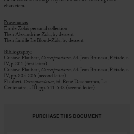
the devastation wrought by the imbalance affecting both
characters.
Provenance:
Émile Zola’s personal collection
Then Alexandrine Zola, by descent
Then famille Le Blond-Zola, by descent
Bibliography:
Gustave Flaubert,
Correspondance
, éd. Jean Bruneau, Pléiade, t.
IV, p. 801 (first letter)
Gustave Flaubert,
Correspondance
, éd. Jean Bruneau, Pléiade, t.
IV, pp. 805-806 (second letter)
Flaubert,
Correspondance
, éd. René Descharmes, Le
Centenaire, t. III, pp. 541-543 (second letter)
PURCHASE THIS DOCUMENT