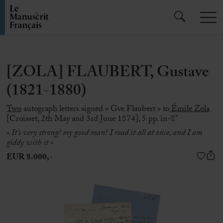
[ZOLA] FLAUBERT, Gustave
(1821-1880)
Two
autograph letters signed « Gve Flaubert » to
Émile Zola
[Croisset, 2th May and 3rd June 1874], 5 pp. in-8°
« It’s very strong! my good man! I read it all at once, and I am
giddy with it »
EUR 8.000,-