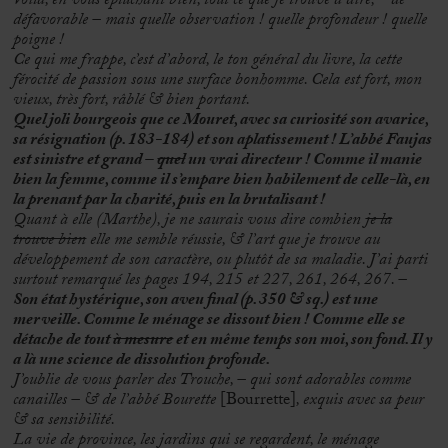
Voilà, en vous épluchant bien, tout ce que je trouve à dire, – de
défavorable – mais quelle observation ! quelle profondeur ! quelle
poigne !
Ce qui me frappe, c’est d’abord, le ton général du livre, la cette
férocité de passion sous une surface bonhomme. Cela est fort, mon
vieux, très fort, râblé & bien portant.
Quel joli bourgeois que ce Mouret, avec sa curiosité son avarice,
sa résignation (p. 183-184) et son aplatissement ! L’abbé Faujas
est sinistre et grand –
quel
un vrai directeur ! Comme il manie
bien la femme, comme il s’empare bien habilement de celle-là, en
la prenant par la charité, puis en la brutalisant !
Quant à elle (Marthe), je ne saurais vous dire combien
je la
trouve bien
elle me semble réussie, & l’art que je trouve au
développement de son caractère, ou plutôt de sa maladie. J’ai parti
surtout remarqué les pages 194, 215 et 227, 261, 264, 267. –
Son état hystérique, son aveu final (p. 350 & sq.) est une
merveille. Comme le ménage se dissout bien ! Comme elle se
détache de tout
à mesure
et en même temps son moi, son fond. Il y
a là une science de dissolution profonde.
J’oublie de vous parler des Trouche, – qui sont adorables comme
canailles – & de l’abbé Bourette
[Bourrette]
, exquis avec sa peur
& sa sensibilité.
La vie de province, les jardins qui se regardent, le ménage