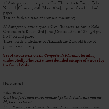
1/ Autograph letter signed « Gve Flaubert » to Émile Zola
N.p.n.d [Croisset, 26th May 1874], 1 p. in-8° on blue laid
paper
Tear on fold, old trace of previous mounting
2/ Autograph letter signed « Gve Flaubert » to Émile Zola
Croisset près Rouen, 3rd June [Croisset, 3 juin 1874], 4 pp.
in-8° on laid paper
Three words underlines by Alexandrine Zola, old trace of
previous mounting
Set of two letters on
La Conquête de Plassans
, forming
undoubtedly Flaubert’s most detailed critique of a novel by
his friend Zola
[First letter]
« Mardi soir.
C’est très fort ! mon brave homme ! Je l’ai lu tout d’une haleine,
& j’en suis étourdi.
Dans 8 jours je le relirai lentement ! p
[ou]
r voir si j’ai raison