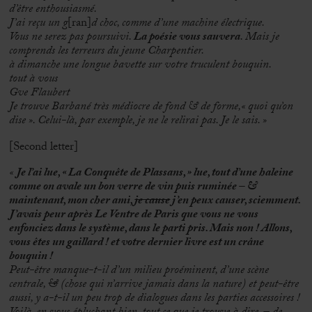
d’être enthousiasmé.
J’ai reçu un g
[ran]
d choc, comme d’une machine électrique.
Vous ne serez pas poursuivi.
La poésie vous sauvera
. Mais je
comprends les terreurs du jeune Charpentier.
à dimanche une longue bavette sur votre truculent bouquin.
tout à vous
Gve Flaubert
Je trouve Barbané très médiocre de fond & de forme,« quoi qu’on
dise ». Celui-là, par exemple, je ne le relirai pas. Je le sais. »
[Second letter]
«
Je l’ai lue, « La Conquête de Plassans, » lue, tout d’une haleine
comme on avale un bon verre de vin puis ruminée – &
maintenant, mon cher ami,
je cause
j’en peux causer, sciemment.
J’avais peur après Le Ventre de Paris que vous ne vous
enfonciez dans le système, dans le parti pris. Mais non ! Allons,
vous êtes un gaillard ! et votre dernier livre est un crâne
bouquin !
Peut-être manque-t-il d’un milieu proéminent, d’une scène
centrale,
&
(chose qui n’arrive jamais dans la nature) et peut-être
aussi, y a-t-il un peu trop de dialogues dans les parties accessoires !