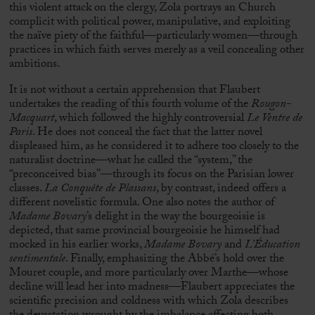
this violent attack on the clergy, Zola portrays an Church
complicit with political power, manipulative, and exploiting
the naïve piety of the faithful—particularly women—through
practices in which faith serves merely as a veil concealing other
ambitions.
It is not without a certain apprehension that Flaubert
undertakes the reading of this fourth volume of the
Rougon-
Macquart
, which followed the highly controversial
Le Ventre de
Paris
. He does not conceal the fact that the latter novel
displeased him, as he considered it to adhere too closely to the
naturalist doctrine—what he called the “system,” the
“preconceived bias”—through its focus on the Parisian lower
classes.
La Conquête de Plassans
, by contrast, indeed offers a
different novelistic formula. One also notes the author of
Madame Bovary
’s delight in the way the bourgeoisie is
depicted, that same provincial bourgeoisie he himself had
mocked in his earlier works,
Madame Bovary
and
L’Éducation
sentimentale
. Finally, emphasizing the Abbé’s hold over the
Mouret couple, and more particularly over Marthe—whose
decline will lead her into madness—Flaubert appreciates the
scientific precision and coldness with which Zola describes