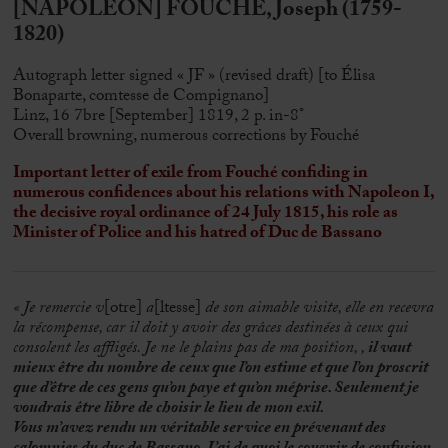
[NAPOLÉON] FOUCHÉ, Joseph (1759-
1820)
Autograph letter signed « JF » (revised draft) [to Élisa
Bonaparte, comtesse de Compignano]
Linz, 16 7bre [September] 1819, 2 p. in-8°
Overall browning, numerous corrections by Fouché
Important letter of exile from Fouché confiding in
numerous confidences about his relations with Napoleon I,
the decisive royal ordinance of 24 July 1815, his role as
Minister of Police and his hatred of Duc de Bassano
« Je remercie v
[otre]
a
[ltesse]
de son aimable visite, elle en recevra
la récompense, car il doit y avoir des grâces destinées à ceux qui
consolent les affligés. Je ne le plains pas de ma position, ,
il vaut
mieux être du nombre de ceux que l’on estime et que l’on proscrit
que d’être de ces gens qu’on paye et qu’on méprise. Seulement je
voudrais être libre de choisir le lieu de mon exil.
Vous m’avez rendu un véritable service en prévenant des