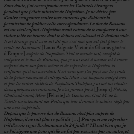
calomnies du duc de Bassano. J’ai de quoi le couvrir de confusion.
Sans doute, j’ai correspondu avec les Cabinets étrangers
pendant que j’étais ministre de Napoléon. Je ne désire pas
d’autre vengeance contre mes ennemis que d’obtenir la
permission de publier cette correspondance. Le duc de Bassano
est un vieil enfant : Napoléon avait raison de le comparer à une
statue jetée en bronze dont le dehors est colossal et le dedans vide
.
Il est étrange qu’il vous ait dit que c’est moi qui ait fait placer le
comte de Bourmont
[Louis Auguste Victor de Ghaine, général
d’Empire]
auprès de Napoléon. Tout le monde sait, excepté le
vulgaire et le duc de Bassano, que je n’ai cessé d’accuser cet homme
méprisé dans son parti même et de reprocher à Napoléon la
confiance qu’il lui accordait. Il est vrai que j’ai payé sur les fonds
de la police beaucoup d’intrigants. Mais c’est toujours malgré moi
et par les ordres réitérés de Napoléon. Toutefois j’ai osé lui résister
dans quelques circonstances. Je n’ai jamais payé
[Joseph]
Fiévée,
Chateaubriand, Mme
[Félicité]
de Genlis etc. C’est M. de la
Valette surintendant des Postes qui leur donnait le salaire réglé par
une note impériale.
Depuis que le pauvre duc de Bassano n’est plus auprès de
Napoléon, il ne sait plus ce qu’il dit
[…]
Pourquoi me reproche-
t-il d’avoir signé l’ordonnance du 24 juillet
*
? Il sait bien que je
ne l’ai signée que pour qu’elle ne fut pas exécutée par un autre, et