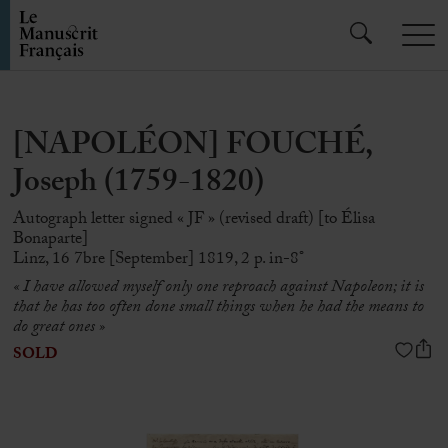
[NAPOLÉON] FOUCHÉ,
Joseph (1759-1820)
Autograph letter signed « JF » (revised draft) [to Élisa
Bonaparte]
Linz, 16 7bre [September] 1819, 2 p. in-8°
« I have allowed myself only one reproach against Napoleon; it is
that he has too often done small things when he had the means to
do great ones »
SOLD