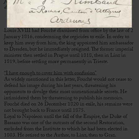
Je suppose que le duc de Padoue n’a pas prêté l’oreille au sornettes
du duc de Bassano »
Louis XVIII had Fouché dismissed from office by the law of 2
January 1816, condemning the regicides to exile. In order to
keep him away from him, the king appointed him ambassador
to Dresden, but he immediately resigned. The former imperial
minister then settled in Prague until 1818, then in Linz in
1819, before settling more permanently in Trieste.
“I have enough to cover him with confusion”
As widely mentioned in this letter, Fouché would not cease to
defend his image during his last years, threatening his
opponents to divulge their most unmentionable secrets. He
intimidated them by threatening to publish his memoirs.
Fouché died on 26 December 1820 in exile, his remains were
not brought back to France until 1875.
Loyal to Napoleon until the fall of the Empire, the Duke of
Bassano was one of the outcasts of the second Restoration,
excluded from the Institute to which he had been elected in
1803. He retired to the Author, to Linz, then to Graz.